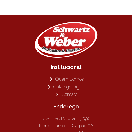
Institucional
Quem Somos
Catálogo Digital
Contato
Endereço
Rua João Ropelatto, 390
Nereu Ramos – Galpão 02