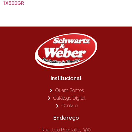
1X500GR
Institucional
Quem Somos
Catálogo Digital
Contato
Endereço
Rua João Ropelatto, 390