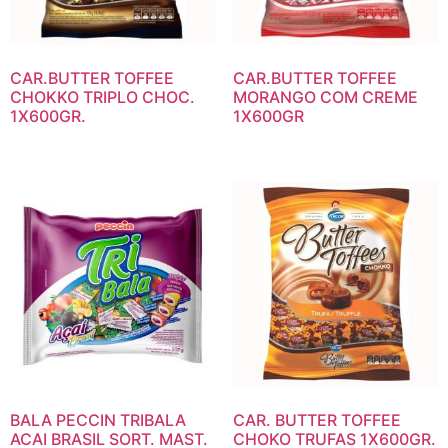
CAR.BUTTER TOFFEE
CAR.BUTTER TOFFEE
CHOKKO TRIPLO CHOC.
MORANGO COM CREME
1X600GR.
1X600GR
BALA PECCIN TRIBALA
CAR. BUTTER TOFFEE
ACAI BRASIL SORT. MAST.
CHOKO TRUFAS 1X600GR.