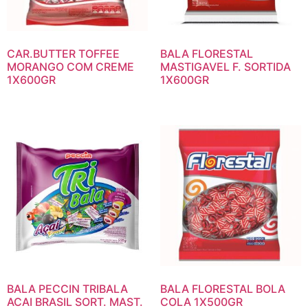
CAR.BUTTER TOFFEE
BALA FLORESTAL
MORANGO COM CREME
MASTIGAVEL F. SORTIDA
1X600GR
1X600GR
BALA PECCIN TRIBALA
BALA FLORESTAL BOLA
ACAI BRASIL SORT. MAST.
COLA 1X500GR