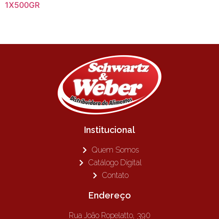
1X500GR
Institucional
Quem Somos
Catálogo Digital
Contato
Endereço
Rua João Ropelatto, 390