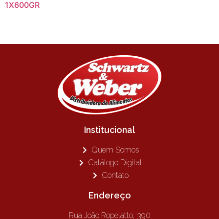
1X600GR
Institucional
Quem Somos
Catálogo Digital
Contato
Endereço
Rua João Ropelatto, 390