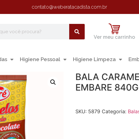
contato@weberatacadista.com.br
Ver meu carrinho
das
Higiene Pessoal
Higiene Limpeza
Emb
BALA CARAME
EMBARE 840G
SKU:
5879
Categoria:
Bala