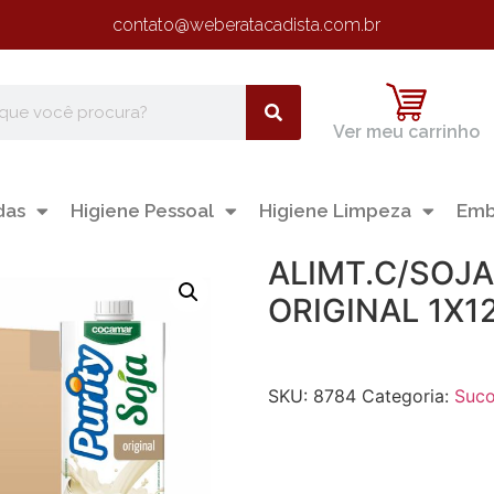
contato@weberatacadista.com.br
Ver meu carrinho
das
Higiene Pessoal
Higiene Limpeza
Emb
ALIMT.C/SOJA
ORIGINAL 1X1
SKU:
8784
Categoria:
Suc