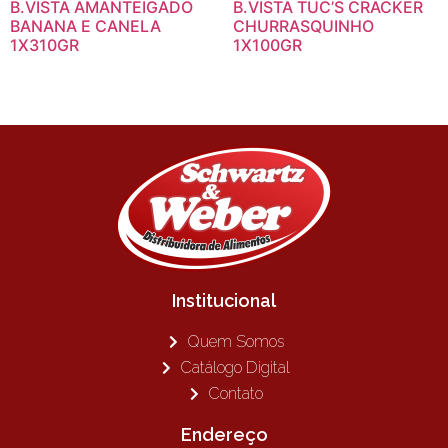
B.VISTA AMANTEIGADO
B.VISTA TUC’S CRACKER
BANANA E CANELA
CHURRASQUINHO
1X310GR
1X100GR
Institucional
Quem Somos
Catálogo Digital
Contato
Endereço