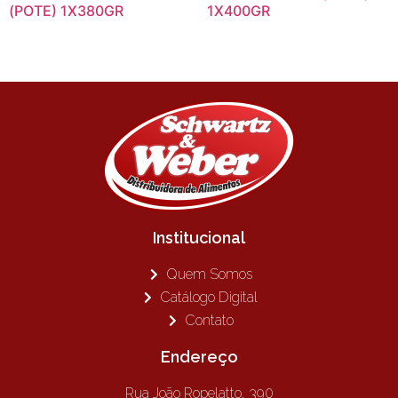
(POTE) 1X380GR
1X400GR
Institucional
Quem Somos
Catálogo Digital
Contato
Endereço
Rua João Ropelatto, 390