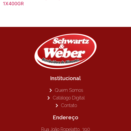
1X400GR
Institucional
Quem Somos
Catálogo Digital
Contato
Endereço
Rua João Ropelatto, 390