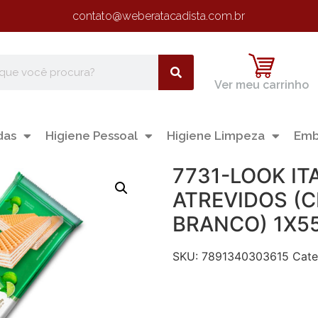
contato@weberatacadista.com.br
Ver meu carrinho
das
Higiene Pessoal
Higiene Limpeza
Emb
7731-LOOK I
ATREVIDOS (
BRANCO) 1X5
SKU:
7891340303615
Cate