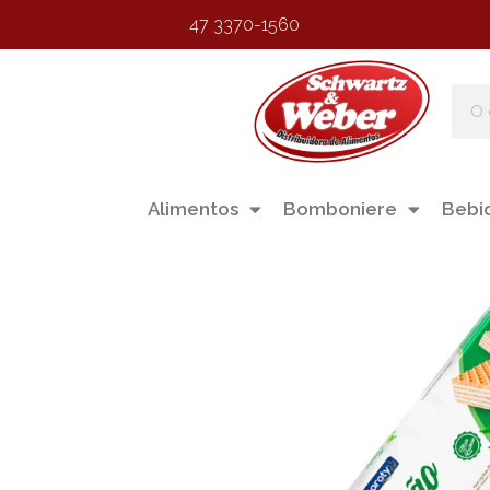
47 3370-1560
Alimentos
Bomboniere
Bebi