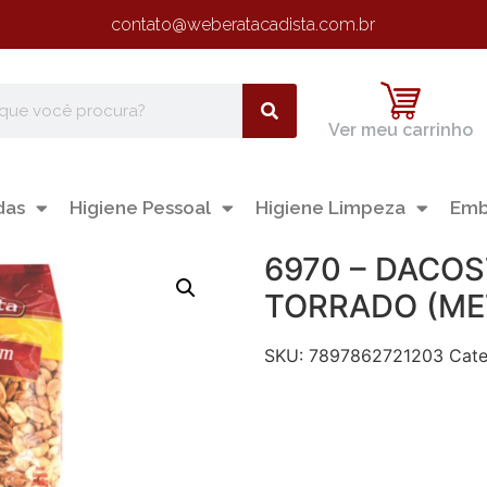
contato@weberatacadista.com.br
Ver meu carrinho
das
Higiene Pessoal
Higiene Limpeza
Emb
6970 – DACO
TORRADO (ME
SKU:
7897862721203
Cate